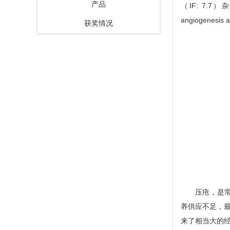
产品
（IF: 7.7）杂志
angiogen
获奖情况
压疮，是常见
养供应不足，最
来了相当大的