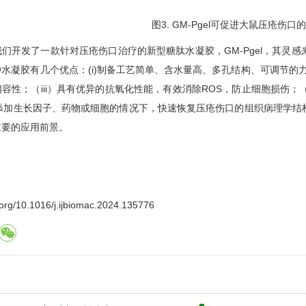
图3. GM-Pgel可促进大鼠压疮伤口
开发了一款针对压疮伤口治疗的新型糖肽水凝胶，GM-Pgel，其灵感
水凝胶有几个优点：(i)制备工艺简单、含水量高、多孔结构、可调节的
容性；（iii）具有优异的抗氧化性能，有效消除ROS，防止细胞损伤；
不添加生长因子、药物或细胞的情况下，快速恢复压疮伤口的组织病理学
重要的应用前景。
：
rg/10.1016/j.ijbiomac.2024.135776