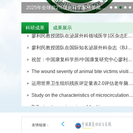
2025年全球前2%顶尖科学家榜单揭…
科研成果
成果展示
廖利民教授团队在泌尿外科领域医学1区杂志European Urology …
廖利民教授团队在国际知名泌尿外科杂志《BJU International…
祝贺：中国康复科学所/中国康复研究中心廖利民教授团队在国…
The wound severity of animal bite victims visiting ra
运用世界卫生组织残疾评定量表2.0评估老年脑卒中患者整体功…
Study on the characteristics of microcirculation 
Diffusion tensor imaging of the hippocampus reflects the…
Importance of brain alterations in spinal cord injury
友情链接：
康复医疗大数据平台的构建与应用研究