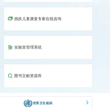
国康复研究中心北京博爱医院基…
中国康复
残疾儿童康复专家在线咨询
实验室管理系统
图书文献资源库