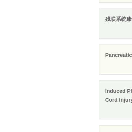
残联系统康
Pancreatic
Induced Pl
Cord Injur