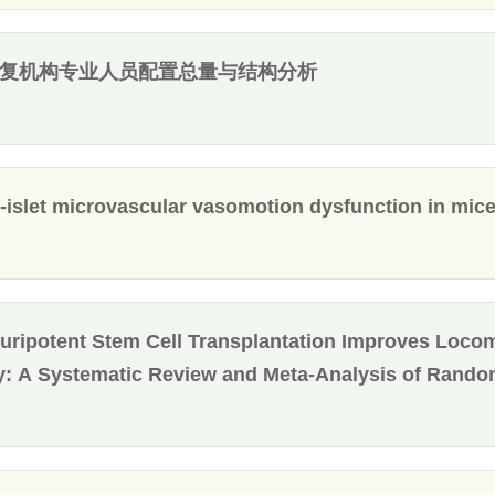
复机构专业人员配置总量与结构分析
-islet microvascular vasomotion dysfunction in mice 
uripotent Stem Cell Transplantation Improves Locom
y: A Systematic Review and Meta-Analysis of Random