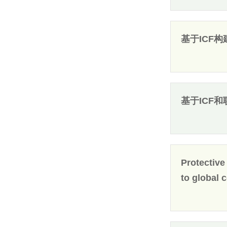
基于ICF
基于ICF
Protective
to global 