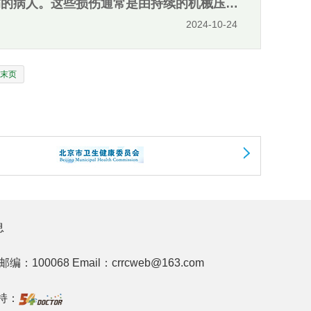
伤的病人。这些损伤通常是由持续的机械压力
。在全球范围内，有23 %至30 %的住院
2024-10-24
带来了相当大的经济压力。压疮治疗的主要原
期效果的治疗药物非常有限。因此，迫切需要
末页
作为一种多功能敷料，加速压疮伤口愈合的示
压疮伤口的愈合。基于此，我们开发了一款针对压疮伤
的组成和结构特征。与目前的伤口愈合水凝胶相
构、可调节的力学性能和显著的自我修复能
优异的抗氧化性能，有效消除ROS，防止细胞损
；(v)在不添加生长因子、药物或细胞的情况
种新型的压疮治疗方法，在组织工程领域具有
息
4.135776
邮编：100068
Email：crrcweb@163.com
持：