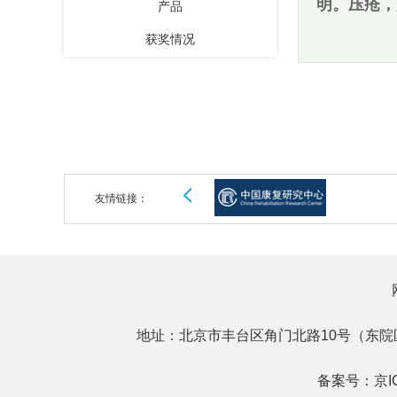
明。压疮，
产品
和摩擦引起
获奖情况
患者受到压
则是抑制炎
开发新的可
意图图2. 
口治疗的新
比，这种水
友情链接：
力；（ii
伤；（iv
下，快速恢
重要的应用前景。
地址：北京市丰台区角门北路10号（东院
备案号：
京I