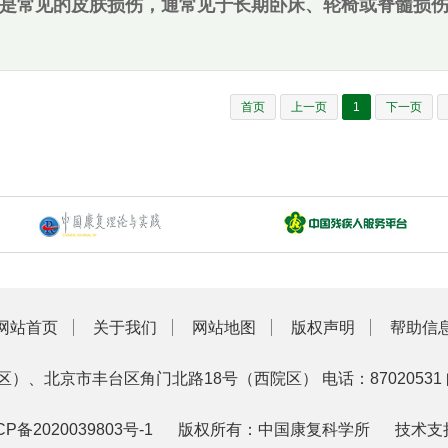
是常见的皮肤损伤，通常见于长期卧床、轮椅或脊髓损
的局部缺血、缺氧和营养供应不足，最终导致组织损伤和坏死
疮的困扰。除了影响患者的情绪健康和生活质量外，还
症反应，同时恢复血液微循环。然而，能够达到这些预
首页
上一页
1
下一页
行的方法来应对压疮带来的临床挑战。图1. 糖肽水凝胶
GM-Pgel的制备和表征图3. GM-Pgel可促进大鼠
型糖肽水凝胶，GM-Pgel，其灵感来自于细胞外基质
凝胶有几个优点：(i)制备工艺简单、含水量高、多孔结
）完全可生物降解，具有良好的生物相容性；（iii）具有
）促进巨噬细胞向M2型极化，从而减轻炎症，促进血管生成
复压疮伤口的组织病理学结构。总之，该水凝胶作为一
网站首页
关于我们
网站地图
版权声明
帮助信
原文链接：https://doi.org/10.1016/j.ijbiomac.202
区）、北京市丰台区角门北路18号（西院区）
电话：87020531
CP备2020039803号-1
版权所有：中国康复科学所
技术支