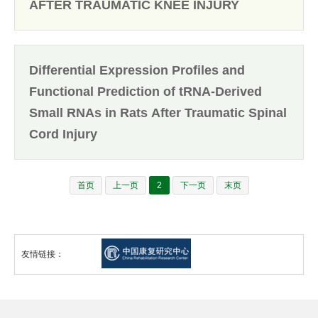
AFTER TRAUMATIC KNEE INJURY
Differential Expression Profiles and
Functional Prediction of tRNA-Derived
Small RNAs in Rats After Traumatic Spinal
Cord Injury
首页
上一页
2
下一页
末页
友情链接：